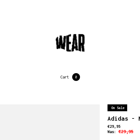
Cart
0
On Sale
Adidas - 
€29,95
€29,95
Was: