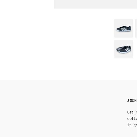
JOIN
Get 
coll
it g