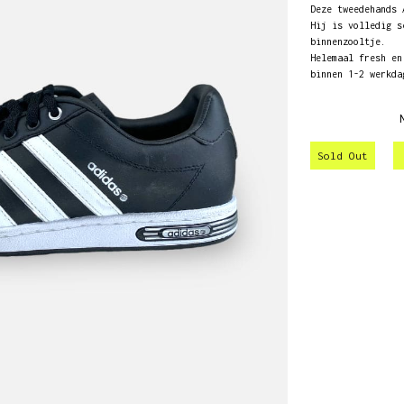
Deze tweedehands 
Hij is volledig s
binnenzooltje.
Helemaal fresh en
binnen 1-2 werkda
Sold Out