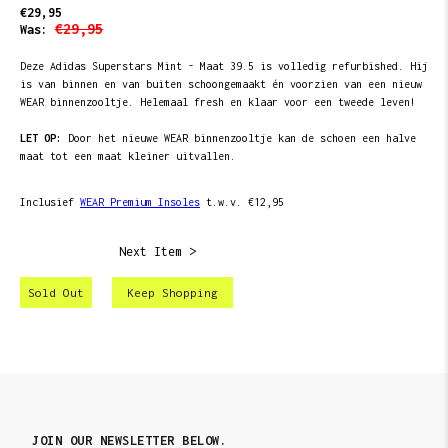
€29,95
€29,95
Was:
Deze Adidas Superstars Mint - Maat 39.5 is volledig refurbished. Hij
is van binnen en van buiten schoongemaakt én voorzien van een nieuw
WEAR binnenzooltje. Helemaal fresh en klaar voor een tweede leven!
LET OP:
Door het nieuwe WEAR binnenzooltje kan de schoen een halve
maat tot een maat kleiner uitvallen.
Inclusief
WEAR Premium Insoles
t.w.v. €12,95
Next Item >
Sold Out
Keep Shopping
JOIN OUR NEWSLETTER BELOW.