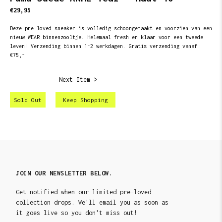
€29,95
Deze pre-loved sneaker is volledig schoongemaakt en voorzien van een
nieuw WEAR binnenzooltje. Helemaal fresh en klaar voor een tweede
leven! Verzending binnen 1-2 werkdagen. Gratis verzending vanaf
€75,-
Next Item >
Sold Out
Keep Shopping
JOIN OUR NEWSLETTER BELOW.
Get notified when our limited pre-loved
collection drops. We'll email you as soon as
it goes live so you don't miss out!