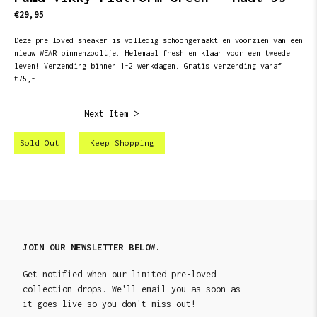
€29,95
Deze pre-loved sneaker is volledig schoongemaakt en voorzien van een
nieuw WEAR binnenzooltje. Helemaal fresh en klaar voor een tweede
leven! Verzending binnen 1-2 werkdagen. Gratis verzending vanaf
€75,-
Next Item >
Sold Out
Keep Shopping
JOIN OUR NEWSLETTER BELOW.
Get notified when our limited pre-loved
collection drops. We'll email you as soon as
it goes live so you don't miss out!